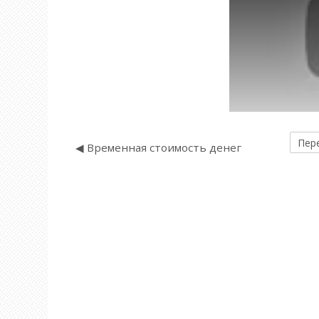
Перей
◀︎ Временная стоимость денег
на...