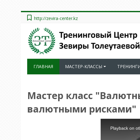
http://zevira-center.kz
ГЛАВНАЯ
МАСТЕР-КЛАССЫ
ТРЕНИНГ
Мастер класс "Валютн
валютными рисками"
This
is
a
Playback on ot
modal
window.